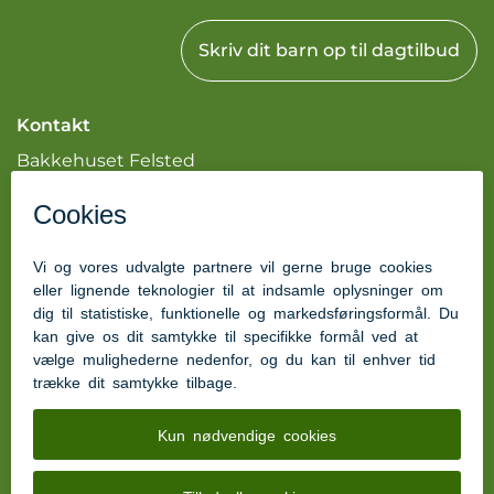
Skriv dit barn op til dagtilbud
Kontakt
Bakkehuset Felsted
Gråstenvej 3
6200 Aabenraa
Tlf: 51637520
ibo@aabenraa.dk
Kom hurtigt til
Læs mere om syge børn
Aabenraa.dk